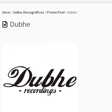
Saltar
al
Inicio
»
Sellos Discográficos
»
Promo Pool
»
Dubhe
contenido
Dubhe